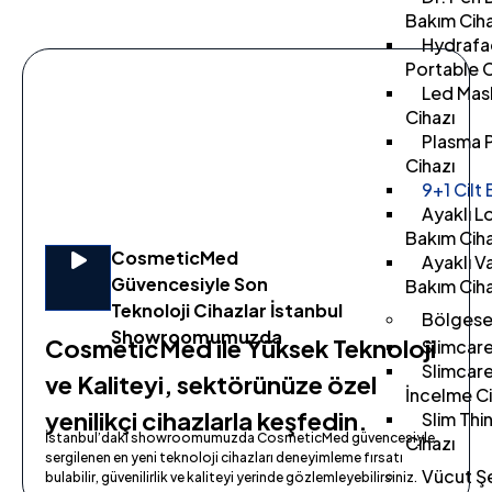
Bakım Ciha
Hydrafac
Portable C
Led Mask
Cihazı
Plasma P
Cihazı
9+1 Cilt
Ayaklı L
Bakım Ciha
CosmeticMed
Ayaklı V
Güvencesiyle Son
Bakım Ciha
Teknoloji Cihazlar İstanbul
Bölgesel
Showroomumuzda
CosmeticMed ile Yüksek Teknoloji
Slimcare
Slimcar
ve Kaliteyi, sektörünüze özel
İncelme Ci
yenilikçi cihazlarla keşfedin.
Slim Thi
İstanbul’daki showroomumuzda CosmeticMed güvencesiyle
Cihazı
sergilenen en yeni teknoloji cihazları deneyimleme fırsatı
Vücut Şe
bulabilir, güvenilirlik ve kaliteyi yerinde gözlemleyebilirsiniz.