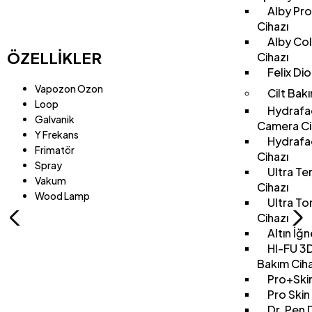
Alby Pro
Cihazı
Alby Co
ÖZELLİKLER
Cihazı
Felix Di
Vapozon Ozon
Cilt Bakı
Loop
Hydrafac
Galvanik
Camera Ci
Y Frekans
Hydrafac
Frimatör
Cihazı
Spray
Ultra Te
Vakum
Cihazı
Wood Lamp
Ultra T
Cihazı
Altın İğ
HI-FU 3D
Bakım Ciha
Pro+Skin
Pro Skin
Dr. Pen 