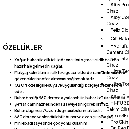
Alby Pro
Cihazı
Alby Co
Cihazı
Felix Di
Cilt Bakı
Hydrafac
ÖZELLİKLER
Camera Ci
Hydrafac
Yoğun buharı ile cilkteki gözenekleri açarak cildin bakıma
Cihazı
hazır hale gelmesini sağlar.
Ultra Te
Makyaj kalıntılarının cilkteki gözeneklerden arındırılmasını ve
Cihazı
gözeneklerin nefes almasını sağlamaktadır.
Ultra T
OZON özelliği
ile suyu ve uygulandığı bölgeyi dezenfekte
Cihazı
eder.
Altın İğ
Buhar başlığı 360 derece ayarlanabilir, buhar kolu ise sabittir.
HI-FU 3D
Şeffaf cam haznesinden su seviyesini görebilirsiniz.
Bakım Ciha
Buhar düğmesi / Ozon düğmesi bulunmaktadır.
Pro+Skin
360 derece yönlendirilebilir buhar ve ozon çıkış başlığı.
Pro Skin
Mini ebadı sayesinde çok yönlü kullanım.
Dr. Pen 