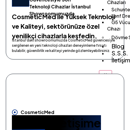
Cihazları
Teknoloji Cihazlar İstanbul
Schunter
Showroomumuzda
CosmeticMed ile Yüksek Teknoloji
Lenf Dre
G5 Vücu
ve Kaliteyi, sektörünüze özel
Cihazı
yenilikçi cihazlarla keşfedin.
Dövme S
İstanbul’daki showroomumuzda CosmeticMed güvencesiyle
Blog
sergilenen en yeni teknoloji cihazları deneyimleme fırsatı
bulabilir, güvenilirlik ve kaliteyi yerinde gözlemleyebilirsiniz.
S.S.S.
İletişi
X
CosmeticMed
Bizimle İletişime