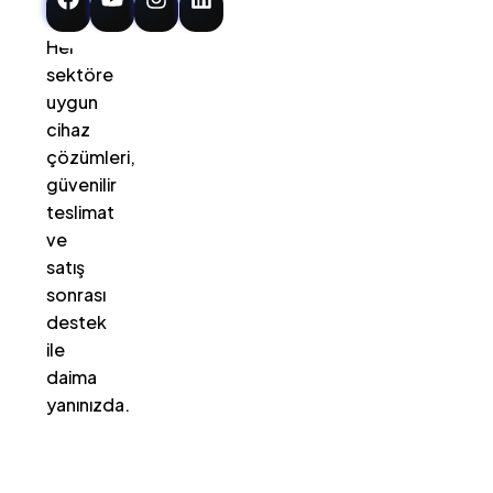
–
Her
sektöre
uygun
cihaz
çözümleri,
güvenilir
teslimat
ve
satış
sonrası
destek
ile
daima
yanınızda.